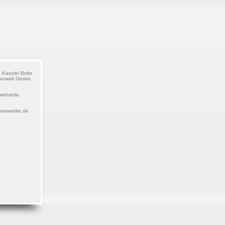
e Kanzlei Boltz
anwalt Geske
webseite
sanwaelte.de