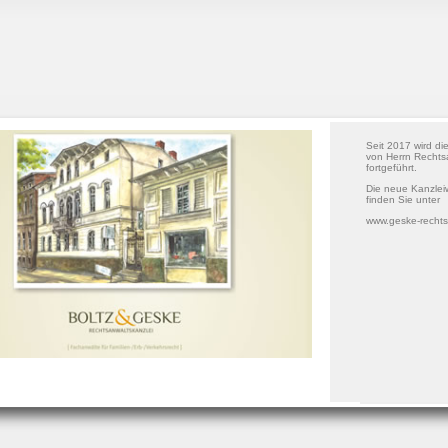
Seit 2017 wird di
von Herrn Rechts
fortgeführt.
Die neue Kanzlei
finden Sie unter
www.geske-recht